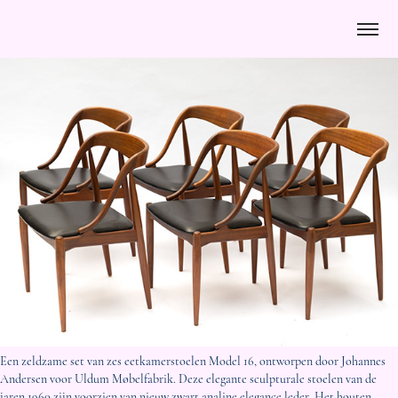
Een zeldzame set van zes eetkamerstoelen Model 16, ontworpen door Johannes
Andersen voor Uldum Møbelfabrik. Deze elegante sculpturale stoelen van de
jaren 1960 zijn voorzien van nieuw zwart analine elegance leder. Het houten