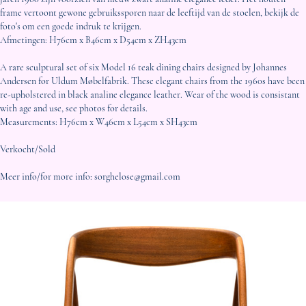
frame vertoont gewone gebruikssporen naar de leeftijd van de stoelen, bekijk de
foto's om een goede indruk te krijgen.
Afmetingen: H76cm x B46cm x D54cm x ZH43cm
A rare sculptural set of six Model 16 teak dining chairs designed by Johannes
Andersen for Uldum Møbelfabrik. These elegant chairs from the 1960s have been
re-upholstered in black analine elegance leather.
Wear of the wood is consistant
with age and use, see photos for details.
Measurements:
H76cm x W46cm x L54cm x SH43cm
Verkocht/Sold
Meer info/for more info: sorghelose@gmail.com